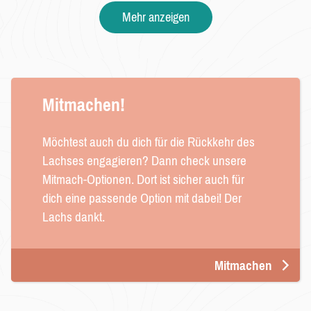
Mehr anzeigen
Mitmachen!
Möchtest auch du dich für die Rückkehr des 
Lachses engagieren? Dann check unsere 
Mitmach-Optionen. Dort ist sicher auch für 
dich eine passende Option mit dabei! Der 
Lachs dankt.
Mitmachen