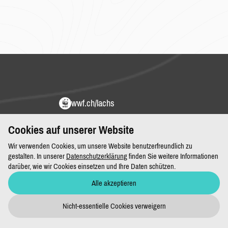
wwf.ch/lachs
/lachs-comeback
Cookies auf unserer Website
#lachscomeback
Wir verwenden Cookies, um unsere Website benutzerfreundlich zu
Untstützung zeigen und teilen
gestalten. In unserer
Datenschutzerklärung
finden Sie weitere Informationen
darüber, wie wir Cookies einsetzen und Ihre Daten schützen.
Alle akzeptieren
Kontakt
Nicht-essentielle Cookies verweigern
WWF Schweiz
Christian Hossli
Hohlstrasse 110
+41 44 297 22 14