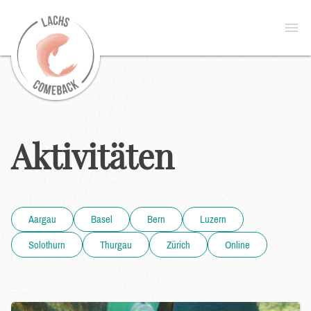
zur
Open
Startseite
menu
Aktivitäten
Aargau
Basel
Bern
Luzern
Solothurn
Thurgau
Zürich
Online