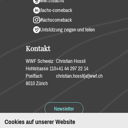
wwf.ch/lachs
/lachs-comeback
#lachscomeback
Untstützung zeigen und teilen
Kontakt
WWF Schweiz
Christian Hossli
Hohlstrasse 110
+41 44 297 22 14
Postfach
christian.hossli[at]wwf.ch
8010 Zürich
Newsletter
Cookies auf unserer Website
Spenden